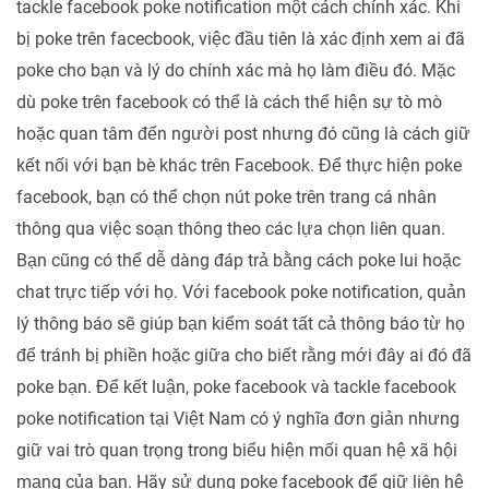
tackle facebook poke notification một cách chính xác. Khi
bị poke trên facecbook, việc đầu tiên là xác định xem ai đã
poke cho bạn và lý do chính xác mà họ làm điều đó. Mặc
dù poke trên facebook có thể là cách thể hiện sự tò mò
hoặc quan tâm đến người post nhưng đó cũng là cách giữ
kết nối với bạn bè khác trên Facebook. Để thực hiện poke
facebook, bạn có thể chọn nút poke trên trang cá nhân
thông qua việc soạn thông theo các lựa chọn liên quan.
Bạn cũng có thể dễ dàng đáp trả bằng cách poke lui hoặc
chat trực tiếp với họ. Với facebook poke notification, quản
lý thông báo sẽ giúp bạn kiểm soát tất cả thông báo từ họ
để tránh bị phiền hoặc giữa cho biết rằng mới đây ai đó đã
poke bạn. Để kết luận, poke facebook và tackle facebook
poke notification tại Việt Nam có ý nghĩa đơn giản nhưng
giữ vai trò quan trọng trong biểu hiện mối quan hệ xã hội
mạng của bạn. Hãy sử dụng poke facebook để giữ liên hệ