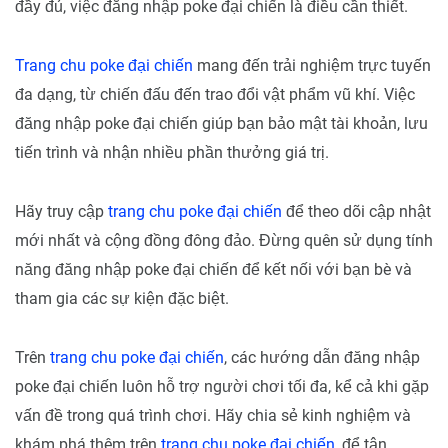
đầy đủ, việc đăng nhập poke đại chiến là điều cần thiết.
Trang chu poke đại chiến
mang đến trải nghiệm trực tuyến
đa dạng, từ chiến đấu đến trao đổi vật phẩm vũ khí. Việc
đăng nhập poke đại chiến giúp bạn bảo mật tài khoản, lưu
tiến trình và nhận nhiều phần thưởng giá trị.
Hãy truy cập
trang chu poke đại chiến
để theo dõi cập nhật
mới nhất và cộng đồng đông đảo. Đừng quên sử dụng tính
năng đăng nhập poke đại chiến để kết nối với bạn bè và
tham gia các sự kiện đặc biệt.
Trên
trang chu poke đại chiến
, các hướng dẫn đăng nhập
poke đại chiến luôn hỗ trợ người chơi tối đa, kể cả khi gặp
vấn đề trong quá trình chơi. Hãy chia sẻ kinh nghiệm và
khám phá thêm trên
trang chu poke đại chiến
, để tận