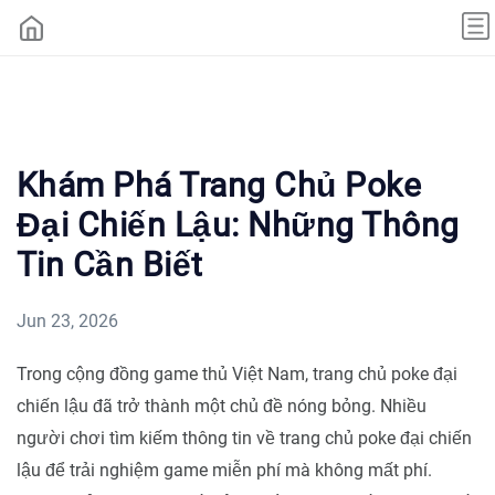
Khám Phá Trang Chủ Poke
Đại Chiến Lậu: Những Thông
Tin Cần Biết
Jun 23, 2026
Trong cộng đồng game thủ Việt Nam, trang chủ poke đại
chiến lậu đã trở thành một chủ đề nóng bỏng. Nhiều
người chơi tìm kiếm thông tin về trang chủ poke đại chiến
lậu để trải nghiệm game miễn phí mà không mất phí.