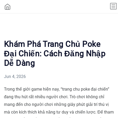
Khám Phá Trang Chủ Poke
Đại Chiến: Cách Đăng Nhập
Dễ Dàng
Jun 4, 2026
Trong thế giới game hiện nay, “trang chu poke đại chiến”
đang thu hút rất nhiều người chơi. Trò chơi không chỉ
mang đến cho người chơi những giây phút giải trí thú vị
mà còn kích thích khả năng tư duy và chiến lược. Để tham