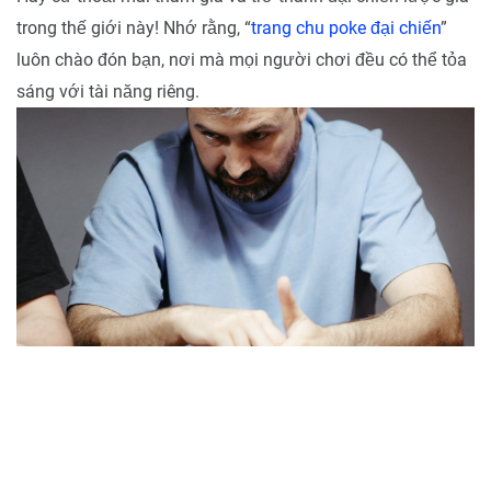
trong thế giới này! Nhớ rằng, “
trang chu poke đại chiến
”
luôn chào đón bạn, nơi mà mọi người chơi đều có thể tỏa
sáng với tài năng riêng.