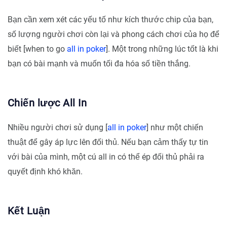
Bạn cần xem xét các yếu tố như kích thước chip của bạn,
số lượng người chơi còn lại và phong cách chơi của họ để
biết [when to go
all in poker
]. Một trong những lúc tốt là khi
bạn có bài mạnh và muốn tối đa hóa số tiền thắng.
Chiến lược All In
Nhiều người chơi sử dụng [
all in poker
] như một chiến
thuật để gây áp lực lên đối thủ. Nếu bạn cảm thấy tự tin
với bài của mình, một cú all in có thể ép đối thủ phải ra
quyết định khó khăn.
Kết Luận