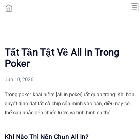
Tất Tần Tật Về All In Trong
Poker
Jun 10, 2026
Trong poker, khái niệm [all in poker] rất quan trọng. Khi bạn
quyết định đặt tất cả chip của mình vào bàn, điều này có
thể cân nhắc đến chiến lược và tình hình cụ thể.
Khi Nào Thì Nên Chọn All In?