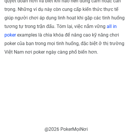
quyết đoán hơn và biết khi nào nên dũng cảm hoặc cẩn
trọng. Những ví dụ này còn cung cấp kiến thức thực tế
giúp người chơi áp dụng linh hoạt khi gặp các tình huống
tương tự trong trận đấu. Tóm lại, việc nắm vững
all in
poker
examples là chìa khóa để nâng cao kỹ năng chơi
poker của bạn trong mọi tình huống, đặc biệt ở thị trường
Việt Nam nơi poker ngày càng phổ biến hơn.
@2026 PokerMọiNơi